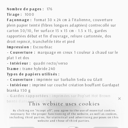
Nombre de pages :
176
Tirage :
1000
Façonnage :
format 30 x 24 cm à l'italienne, couverture
plein papier teinté (fibres longues adaptées) contrecollé sur
carton 30/10, fer surface 15 x 15 cm - 1.5 x 15, gardes
rapportées début et fin d'ouvrage, reliure cartonnée, dos
droit repincé, tranchefile tête et pied
Impression :
Escourbiac
- Couverture :
marquage en creux 1 couleur à chaud sur le
plat 1 et dos
- Intérieur :
quadri recto/verso
Trame :
trame hybride 240
Types de papiers utilisés :
- Couverture :
imprimée sur Surbalin Seda ou Glatt
- Intérieur :
imprimé sur couché création bouffant Gardapat
bianka 150 g
- Gardes rapportées :
imprimées sur Pop'set Hot Brown
teinté dans la masse 170 g
This website uses cookies
LIRE UNE REVIEW
By clicking on "Accept all", you agree to the use of essential cookies
necessary for the proper functioning of the website, as well as cookies,
NEWSLETTER
S'INSCRIRE
including third parties, for statistical and advertising purposes on this
website and those of third parties.