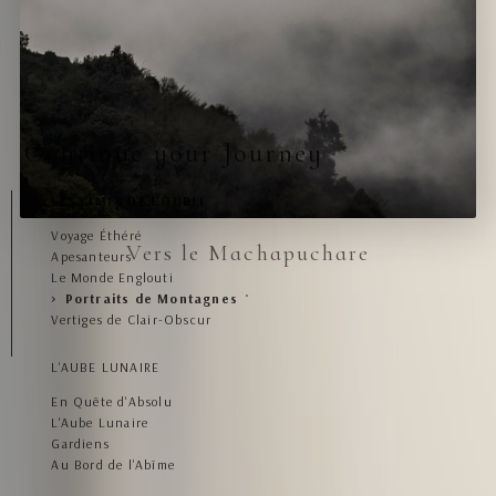
Continue your Journey
LES CIMES DE L'OUBLI
Voyage Éthéré
Vers le Machapuchare
Apesanteurs
Le Monde Englouti
Portraits de Montagnes
Vertiges de Clair-Obscur
L'AUBE LUNAIRE
En Quête d'Absolu
L'Aube Lunaire
Gardiens
Au Bord de l'Abîme