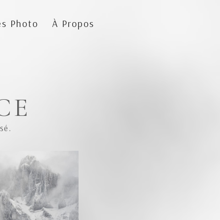
es Photo
À Propos
CE
sé.