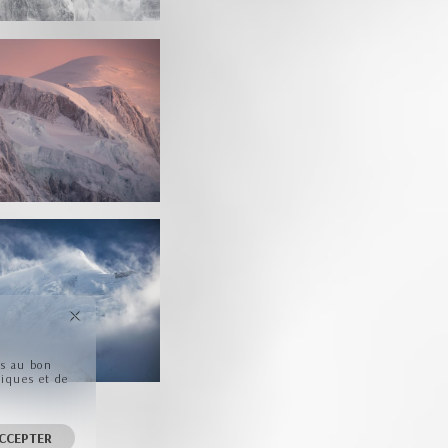
ls au bon
tiques et de
CCEPTER