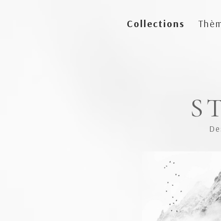
Collections
Thè
S
De