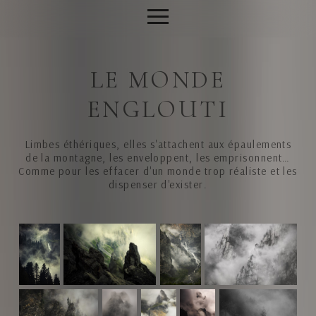
LE MONDE
ENGLOUTI
Limbes éthériques, elles s'attachent aux épaulements
de la montagne, les enveloppent, les emprisonnent…
Comme pour les effacer d'un monde trop réaliste et les
dispenser d'exister.