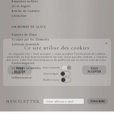
Royaumes oubliés
Or et Argent
Brèche de Lumière
Lévitation
UN MONDE DE GLACE
Statues de Glace
Sculpté par les Éléments
Solitude Hivernale
Ce site utilise des cookies
En cliquant sur « Tout accepter », vous acceptez l’utilisation de cookies
L'ÂME DE LA FORÊT
essentiels au bon fonctionnement du site, ainsi que des cookies, y compris
des tiers, à des fins statistiques et de publicité sur ce site et ceux de tiers.
Fantasmagories
Fonctionnels
Le Temps suspendu
TOUT
TOUT
REJETER
ACCEPTER
Soupirs
Statistique
Inflorescence
Publicitaire
NEWSLETTER
S'INSCRIRE